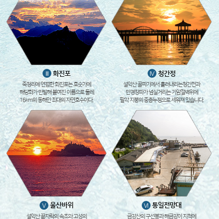
화진포
청간정
III
IV
죽정리에 연접한 화진포는 호숫가에
설악산 골짜기에서 흘러내리는청간천과
해당화가 만발해 붙여진 이름으로 둘레
만경창파가 넘실거리는 기암절벽위에
16km의 동해안 최대의 자연호수이다.
팔각 지붕의 중층누정으로 세워져 있습니다.
울산바위
통일전망대
V
VI
설악산 끝자락의 속초와 고성의
금강산의 구선봉과 해금강이 지척에