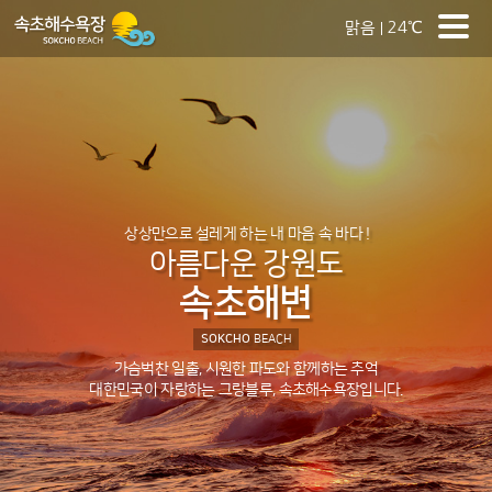
맑음
24℃
상상만으로 설레게 하는 내 마음 속 바다 !
아름다운 강원도
속초해변
SOKCHO
BEACH
가슴벅찬 일출, 시원한 파도와 함께하는 추억
대한민국이 자랑하는 그랑블루, 속초해수욕장입니다.