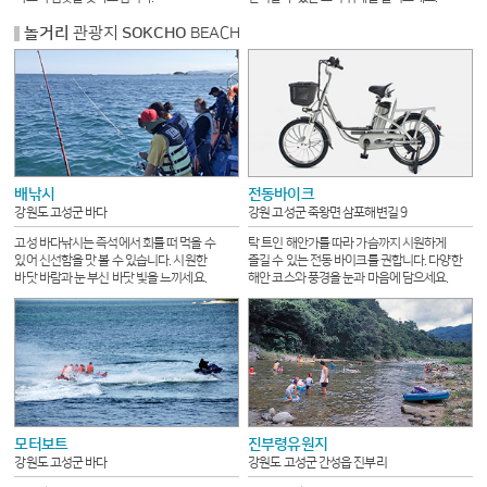
놀거리
관광지
SOKCHO
BEACH
배낚시
전동바이크
강원도 고성군 바다
강원 고성군 죽왕면 삼포해변길 9
고성 바다낚시는 즉석에서 회를 떠 먹을 수
탁 트인 해안가를 따라 가슴까지 시원하게
있어 신선함을 맛 볼 수 있습니다. 시원한
즐길 수 있는 전동 바이크를 권합니다. 다양한
바닷 바람과 눈 부신 바닷 빛을 느끼세요.
해안 코스와 풍경을 눈과 마음에 담으세요.
모터보트
진부령유원지
강원도 고성군 바다
강원도 고성군 간성읍 진부리