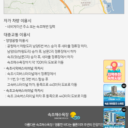
자가 차량 이용시
- 네비게이션 주소 또는 속초해변 입력
대중교통 이용시
- 양양공항 이용시
:
공항에서 하왕도리 남양6번 버스 승차 후 새마을 정류장 하차,
남양(6)(하왕도리) 승차 후, 남문2리 정류장에서 하차
속초(9)(남문2리) 승차 후, 새마을 정류장에서 하차
속초해수욕장까지 약 700미터 도보로 이동
- 속초시외버스터미널 하차시
:
속초시외버스터미널에서 정류장에서
7-1번, 9-1번, 9번 버스 탑승 후
고속버스터미널 하차, 동쪽으로 440미터 도보로 이동
- 속초고속버스터미널 하차시
:
속초 고속버스터미널 하차 후 동쪽으로 440미터 도보로 이동
아름다운 속초해수욕장 ! 영롱한 바다는 물론이며 주변의 관광지인