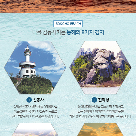
SOKCHO
BEACH
나를 감동시키는
동해의 8가지 경치
건봉사
천학정
I
II
설악산 신흥사, 백담사 등 9개 말사를
동해바다의 신비를 고스란히 간직하고
거느렸던 전국 4대 사찰중 한 곳으로
있는 천혜의 기암괴석과 깎아지른 듯한
신라 법흥왕때 지어진 오랜 사찰입니다.
해안 절벽 위에 건립되어 경치가 아름다운 곳입니다.