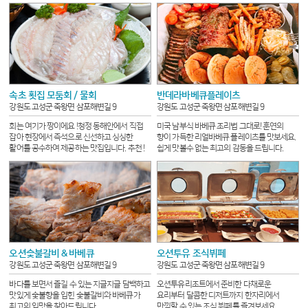
속초 횟집 모둠회 / 물회
반데라바베큐플레이츠
강원도 고성군 죽왕면 삼포해변길 9
강원도 고성군 죽왕면 삼포해변길 9
회는 여기가 짱이에요 !
청정 동해안에서 직접
미국 남부식 바베큐 조리법 그대로! 훈연의
잡아 현장에서 즉석으로 신선하고 싱싱한
향이 가득한 리얼바베큐 플레이츠를 맛보세요.
활어를 공수하여 제공하는 맛집입니다. 추천 !
쉽게 맛볼수 없는 최고의 감동을 드립니다.
오션숯불갈비 & 바베큐
오션투유 조식뷔페
강원도 고성군 죽왕면 삼포해변길 9
강원도 고성군 죽왕면 삼포해변길 9
바다를 보면서 즐길 수 있는 지글지글 담백하고
오션투유리조트에서 준비한 다채로운
맛있게 숯불향을 입힌 숯불갈비와 바베큐가
요리부터 달콤한 디저트까지 한자리에서
최고의 입맛을 찾아드립니다.
만끽할 수 있는 조식 뷔페를 즐겨보세요.