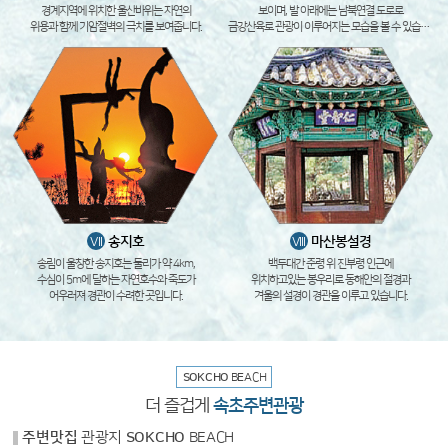
경계지역에 위치한 울산바위는 자연의
보이며, 발 아래에는 남북연결 도로로
위용과 함께 기암절벽의 극치를 보여줍니다.
금강산육로 관광이 이루어지는 모습을 볼 수 있습니다.
송지호
마산봉설경
VII
VIII
송림이 울창한 송지호는 둘리가 약 4km,
백두대간 준령 위 진부령 인근에
수심이 5m에 달하는 자연호수와 죽도가
위치하고있는 봉우리로 동해안의 절경과
어우러져 경관이 수려한 곳입니다.
겨울의 설경이 경관을 이루고 있습니다.
SOKCHO
BEACH
더 즐겁게
속초주변관광
주변맛집
관광지
SOKCHO
BEACH