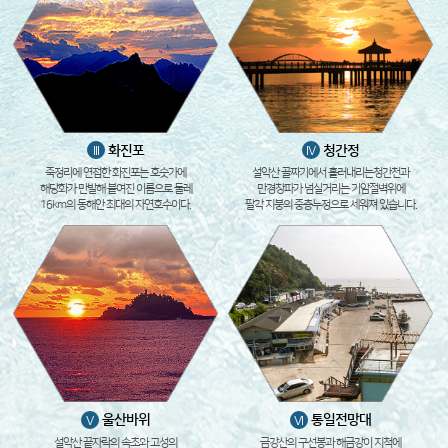
화진포
청간정
III
IV
죽정리에 연접한 화진포는 호숫가에
설악산 골짜기에서 흘러내리는청간천과
해당화가 만발해 붙여진 이름으로 둘레
만경창파가 넘실거리는 기암절벽위에
16km의 동해안 최대의 자연호수이다.
팔각 지붕의 중층누정으로 세워져 있습니다.
울산바위
통일전망대
V
VI
설악산 끝자락의 속초와 고성의
금강산의 구선봉과 해금강이 지척에