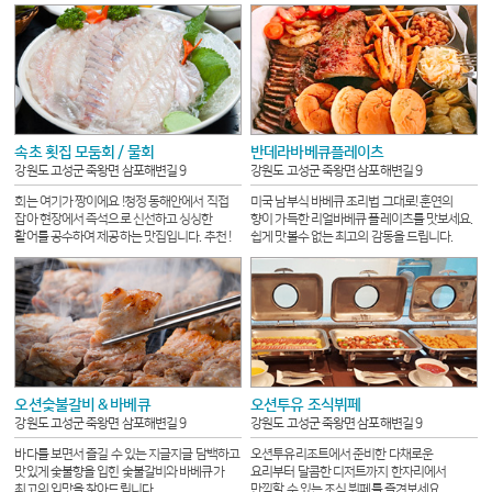
속초 횟집 모둠회 / 물회
반데라바베큐플레이츠
강원도 고성군 죽왕면 삼포해변길 9
강원도 고성군 죽왕면 삼포해변길 9
회는 여기가 짱이에요 !
청정 동해안에서 직접
미국 남부식 바베큐 조리법 그대로! 훈연의
잡아 현장에서 즉석으로 신선하고 싱싱한
향이 가득한 리얼바베큐 플레이츠를 맛보세요.
활어를 공수하여 제공하는 맛집입니다. 추천 !
쉽게 맛볼수 없는 최고의 감동을 드립니다.
오션숯불갈비 & 바베큐
오션투유 조식뷔페
강원도 고성군 죽왕면 삼포해변길 9
강원도 고성군 죽왕면 삼포해변길 9
바다를 보면서 즐길 수 있는 지글지글 담백하고
오션투유리조트에서 준비한 다채로운
맛있게 숯불향을 입힌 숯불갈비와 바베큐가
요리부터 달콤한 디저트까지 한자리에서
최고의 입맛을 찾아드립니다.
만끽할 수 있는 조식 뷔페를 즐겨보세요.