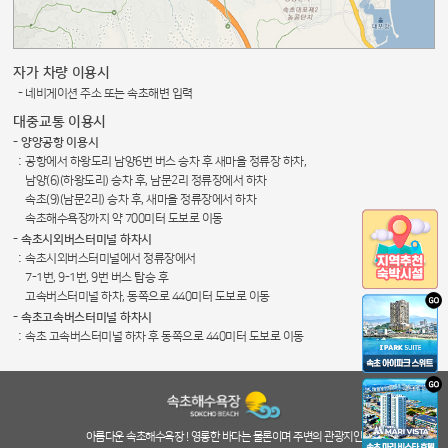
자가 차량 이용시
- 네비게이션 주소 또는 속초해변 입력
대중교통 이용시
- 양양공항 이용시
:
공항에서 하왕도리 남양6번 버스 승차 후 새마을 정류장 하차,
남양(6)(하왕도리) 승차 후, 남문2리 정류장에서 하차
속초(9)(남문2리) 승차 후, 새마을 정류장에서 하차
속초해수욕장까지 약 700미터 도보로 이동
- 속초시외버스터미널 하차시
:
속초시외버스터미널에서 정류장에서
7-1번, 9-1번, 9번 버스 탑승 후
고속버스터미널 하차, 동쪽으로 440미터 도보로 이동
- 속초고속버스터미널 하차시
:
속초 고속버스터미널 하차 후 동쪽으로 440미터 도보로 이동
아름다운 속초해수욕장 ! 영롱한 바다는 물론이며 주변의 관광지인