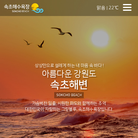
맑음
22℃
상상만으로 설레게 하는 내 마음 속 바다 !
아름다운 강원도
속초해변
SOKCHO
BEACH
가슴벅찬 일출, 시원한 파도와 함께하는 추억
대한민국이 자랑하는 그랑블루, 속초해수욕장입니다.