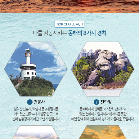
SOKCHO
BEACH
나를 감동시키는
동해의 8가지 경치
건봉사
천학정
I
II
설악산 신흥사, 백담사 등 9개 말사를
동해바다의 신비를 고스란히 간직하고
거느렸던 전국 4대 사찰중 한 곳으로
있는 천혜의 기암괴석과 깎아지른 듯한
신라 법흥왕때 지어진 오랜 사찰입니다.
해안 절벽 위에 건립되어 경치가 아름다운 곳입니다.