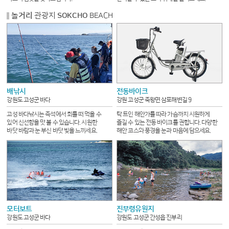
놀거리
관광지
SOKCHO
BEACH
배낚시
전동바이크
강원도 고성군 바다
강원 고성군 죽왕면 삼포해변길 9
고성 바다낚시는 즉석에서 회를 떠 먹을 수
탁 트인 해안가를 따라 가슴까지 시원하게
있어 신선함을 맛 볼 수 있습니다. 시원한
즐길 수 있는 전동 바이크를 권합니다. 다양한
바닷 바람과 눈 부신 바닷 빛을 느끼세요.
해안 코스와 풍경을 눈과 마음에 담으세요.
모터보트
진부령유원지
강원도 고성군 바다
강원도 고성군 간성읍 진부리