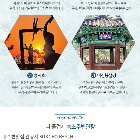
경계지역에 위치한 울산바위는 자연의
보이며, 발 아래에는 남북연결 도로로
위용과 함께 기암절벽의 극치를 보여줍니다.
금강산육로 관광이 이루어지는 모습을 볼 수 있습니다.
송지호
마산봉설경
VII
VIII
송림이 울창한 송지호는 둘리가 약 4km,
백두대간 준령 위 진부령 인근에
수심이 5m에 달하는 자연호수와 죽도가
위치하고있는 봉우리로 동해안의 절경과
어우러져 경관이 수려한 곳입니다.
겨울의 설경이 경관을 이루고 있습니다.
SOKCHO
BEACH
더 즐겁게
속초주변관광
주변맛집
관광지
SOKCHO
BEACH